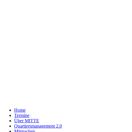
Zum
Inhalt
wechseln
Home
Termine
Über MITTE
Quartiersmanagement 2.0
Mitmachen