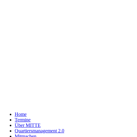
Zum
Inhalt
wechseln
Home
Termine
Über MITTE
Quartiersmanagement 2.0
Mitmachen